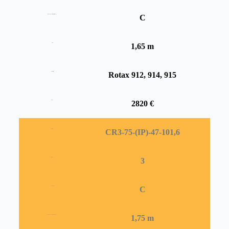
C
Ausführung Kantenschutz Verstärkung
1,65 m
Profil
Rotax 912, 914, 915
Durchmesser
2820 €
Motor
CR3-75-(IP)-47-101,6
Propellertyp
3
Drehrichtung
C
Anzahl Blätter
1,75 m
Ausführung Kantenschutz Verstärkung