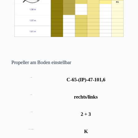
Propeller am Boden einstellbar
C-65-(IP)-47-101,6
Propellertyp
rechts/links
Drehrichtung
2 + 3
Anzahl Blätter
K
Ausführung Kantenschutz Verstärkung