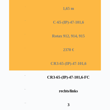
1,65 m
Profil
C-65-(IP)-47-101,6
Durchmesser
Rotax 912, 914, 915
Motor
2370 €
Preis
CR3-65-(IP)-47-101,6
CR3-65-(IP)-47-101,6-FC
Propellertyp
rechts/links
Drehrichtung
3
Anzahl Blätter