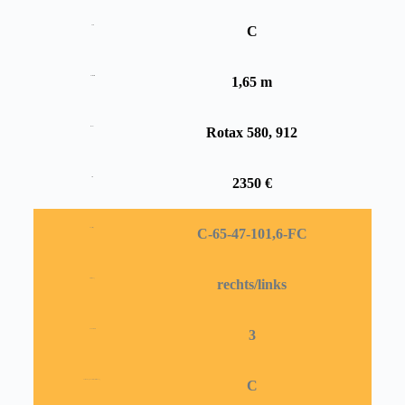
C
Profil
1,65 m
Durchmesser
Rotax 580, 912
Motor
2350 €
Preis
C-65-47-101,6-FC
Propellertyp
rechts/links
Drehrichtung
3
Anzahl Blätter
C
Ausführung Kantenschutz Verstärkung